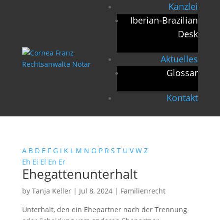
Kanzlei
Iberian-Brazilian
Desk
Aktuelles
Glossar
Kontakt
A
B
D
E
F
G
I
K
L
M
N
O
P
R
S
T
U
V
W
Z
Eh
Ei
El
En
Er
Ehegattenunterhalt
by
Tanja Keller
|
Jul 8, 2024
|
Familienrecht
Unterhalt, den ein Ehepartner nach der Trennung