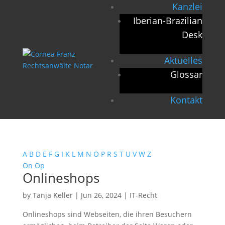
Kanzlei
Iberian-Brazilian
Desk
Aktuelles
Glossar
Kontakt
A
B
D
E
F
G
I
K
L
M
N
O
P
R
S
T
U
V
W
Z
On
Op
Onlineshops
by
Tanja Keller
|
Jun 26, 2024
|
IT-Recht
Onlineshops sind Webseiten, die ihren Besuchern