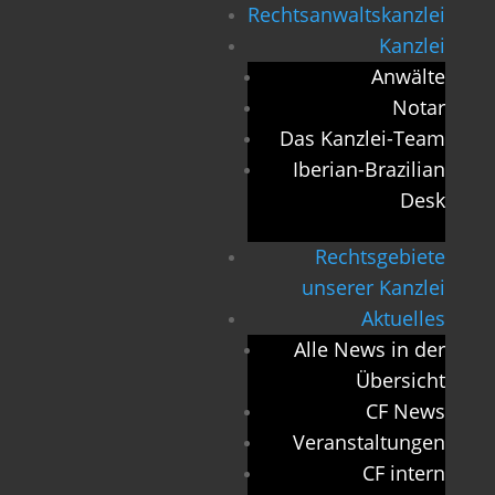
Rechtsanwaltskanzlei
Kanzlei
Anwälte
Notar
Das Kanzlei-Team
Iberian-Brazilian
Desk
Rechtsgebiete
unserer Kanzlei
Aktuelles
Alle News in der
Übersicht
CF News
Veranstaltungen
CF intern