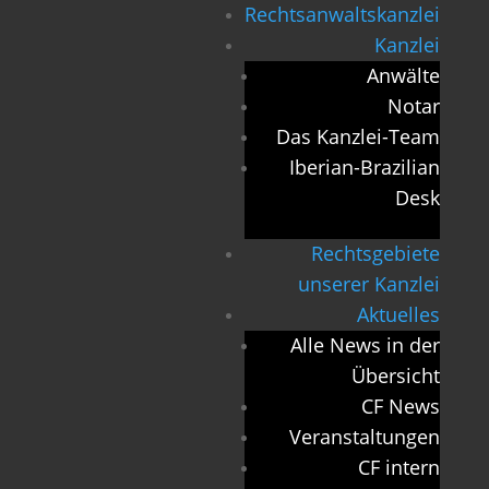
Rechtsanwaltskanzlei
Kanzlei
Anwälte
Notar
Das Kanzlei-Team
Iberian-Brazilian
Desk
Rechtsgebiete
unserer Kanzlei
Aktuelles
Alle News in der
Übersicht
CF News
Veranstaltungen
CF intern