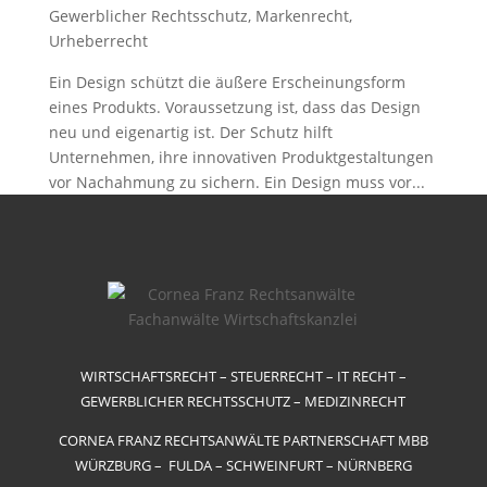
Gewerblicher Rechtsschutz
,
Markenrecht
,
Urheberrecht
Ein Design schützt die äußere Erscheinungsform
eines Produkts. Voraussetzung ist, dass das Design
neu und eigenartig ist. Der Schutz hilft
Unternehmen, ihre innovativen Produktgestaltungen
vor Nachahmung zu sichern. Ein Design muss vor...
WIRTSCHAFTSRECHT – STEUERRECHT – IT RECHT –
GEWERBLICHER RECHTSSCHUTZ – MEDIZINRECHT
CORNEA FRANZ RECHTSANWÄLTE PARTNERSCHAFT MBB
WÜRZBURG – FULDA – SCHWEINFURT – NÜRNBERG