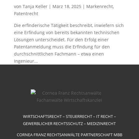
von
Tanja Keller
|
März 18, 2025
|
Markenrecht
,
Patentrecht
Die erfinderische Tätigkeit beschreibt, inwiefern sich
eine Erfindung von bereits bekannten technischen
Lösungen unterscheidet. Für den Erfolg einer
Patentanmeldung muss die Erfindung für den
durchschnittlichen Fachmann – etwa einen
Ingenieur...
WIRTSCHAFTSRECHT – STEUERRECHT – IT RECHT –
GEWERBLICHER RECHTSSCHUTZ – MEDIZINRECHT
CORNEA FRANZ RECHTSANWÄLTE PARTNERSCHAFT MBB