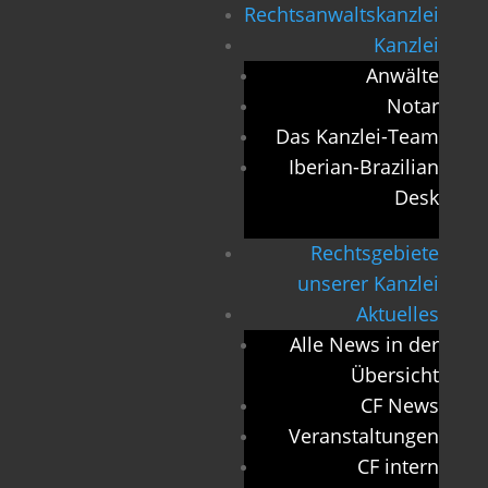
Rechtsanwaltskanzlei
Kanzlei
Anwälte
Notar
Das Kanzlei-Team
Iberian-Brazilian
Desk
Rechtsgebiete
unserer Kanzlei
Aktuelles
Alle News in der
Übersicht
CF News
Veranstaltungen
CF intern