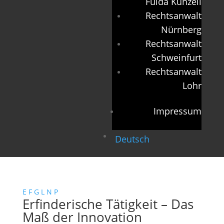
Fulda Künzell
Rechtsanwalt
Nürnberg
Rechtsanwalt
Schweinfurt
Rechtsanwalt
Lohr
Impressum
Deutsch
E
F
G
L
N
P
Erfinderische Tätigkeit – Das
Maß der Innovation