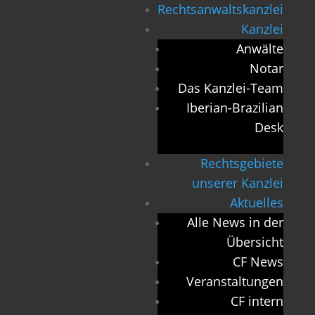
Rechtsanwaltskanzlei
Kanzlei
Anwälte
Notar
Das Kanzlei-Team
Iberian-Brazilian
Desk
Rechtsgebiete
unserer Kanzlei
Aktuelles
Alle News in der
Übersicht
CF News
Veranstaltungen
CF intern