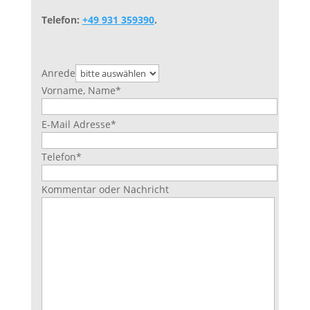
Telefon:
+49 931 359390
.
Anrede
Vorname, Name
*
Bitte
E-Mail Adresse
*
lasse
dieses
Telefon
*
Feld
leer.
Kommentar oder Nachricht