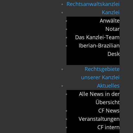
Rechtsanwaltskanzlei
Kanzlei
Anwälte
Notar
Das Kanzlei-Team
Iberian-Brazilian
Desk
Rechtsgebiete
unserer Kanzlei
Aktuelles
Alle News in der
Übersicht
CF News
Veranstaltungen
CF intern