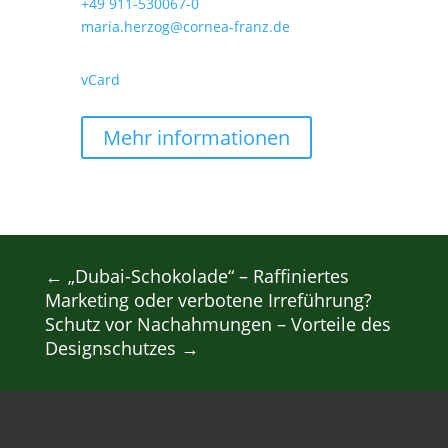
+49 911-530067-0
maria.herzog@cornea-franz.de
vCard
Mehr informationen
←
„Dubai-Schokolade“ – Raffiniertes
Marketing oder verbotene Irreführung?
Schutz vor Nachahmungen – Vorteile des
Designschutzes
→