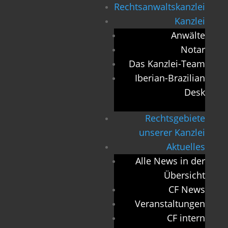
Rechtsanwaltskanzlei
Kanzlei
Anwälte
Notar
Das Kanzlei-Team
Iberian-Brazilian
Desk
Rechtsgebiete
unserer Kanzlei
Aktuelles
Alle News in der
Übersicht
CF News
Veranstaltungen
CF intern