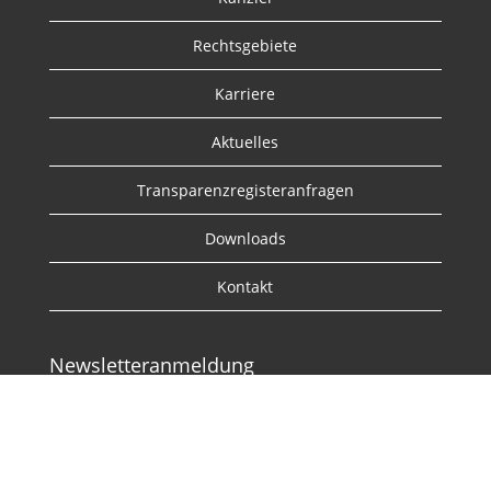
Rechtsgebiete
Karriere
Aktuelles
Transparenzregisteranfragen
Downloads
Kontakt
Newsletteranmeldung
Wenn Sie unseren E-Mail-Newsletter erhalten wollen, klicken
Sie bitte auf den folgenden Button und tragen Sie auf der
nächsten Seite Ihre E-Mail-Adresse und Ihren Namen ein.
Newsletter abonnieren