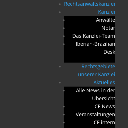
Rechtsanwaltskanzlei
Kanzlei
Anwälte
Notar
Das Kanzlei-Team
Iberian-Brazilian
Desk
Rechtsgebiete
unserer Kanzlei
Aktuelles
Alle News in der
Übersicht
CF News
Veranstaltungen
CF intern