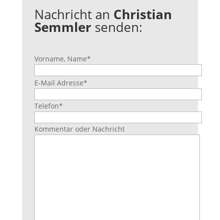
Nachricht an
Christian
Semmler
senden:
Vorname, Name
*
B
E-Mail Adresse
*
i
t
Telefon
*
t
e
Kommentar oder Nachricht
l
a
s
s
e
d
i
e