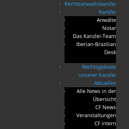
Rechtsanwaltskanzlei
Kanzlei
Anwälte
Notar
Das Kanzlei-Team
Iberian-Brazilian
Desk
Rechtsgebiete
unserer Kanzlei
Aktuelles
Alle News in der
Übersicht
CF News
Veranstaltungen
CF intern