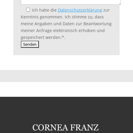
s
Ich habe die
Datenschutzerklärung
zur
e
Kenntnis genommen. Ich stimme zu, dass
s
meine Angaben und Daten zur Beantwortung
F
meiner Anfrage elektronisch erhoben und
e
gespeichert werden.
*
.
l
d
l
e
e
r
.