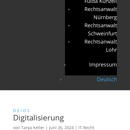
Fulda Künzell
Rechtsanwalt
Nürnberg
Rechtsanwalt
Schweinfurt
Rechtsanwalt
Lohr
Impressum
Deutsch
D
E
I
O
S
Digitalisierung
von
Tanja Keller
|
Juni 26, 2024
|
IT-Recht