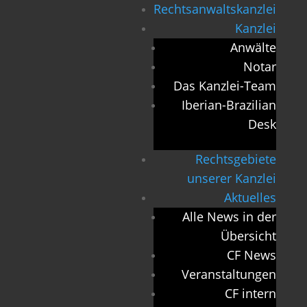
Rechtsanwaltskanzlei
Kanzlei
Anwälte
Notar
Das Kanzlei-Team
Iberian-Brazilian
Desk
Rechtsgebiete
unserer Kanzlei
Aktuelles
Alle News in der
Übersicht
CF News
Veranstaltungen
CF intern