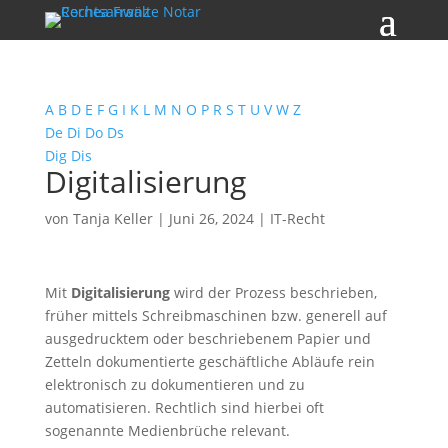
A
B
D
E
F
G
I
K
L
M
N
O
P
R
S
T
U
V
W
Z
De
Di
Do
Ds
Dig
Dis
Digitalisierung
von
Tanja Keller
|
Juni 26, 2024
|
IT-Recht
Mit
Digitalisierung
wird der Prozess beschrieben,
früher mittels Schreibmaschinen bzw. generell auf
ausgedrucktem oder beschriebenem Papier und
Zetteln dokumentierte geschäftliche Abläufe rein
elektronisch zu dokumentieren und zu
automatisieren. Rechtlich sind hierbei oft
sogenannte Medienbrüche relevant.