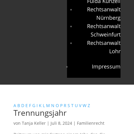
Fulda Künzell
Rechtsanwalt
Nürnberg
Rechtsanwalt
Schweinfurt
Rechtsanwalt
Lohr
Impressum
A
B
D
E
F
G
I
K
L
M
N
O
P
R
S
T
U
V
W
Z
Trennungsjahr
von
Tanja Keller
|
Juli 8, 2024
|
Familienrecht