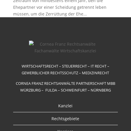
Zeitraum von mindestens einem Jahr, den die
Ehepartner vor einer Scheidung getrennt leben
müssen, um die Zerrüttung der Ehe...
WIRTSCHAFTSRECHT – STEUERRECHT – IT RECHT –
GEWERBLICHER RECHTSSCHUTZ – MEDIZINRECHT
CORNEA FRANZ RECHTSANWÄLTE PARTNERSCHAFT MBB
WÜRZBURG – FULDA – SCHWEINFURT – NÜRNBERG
Kanzlei
Rechtsgebiete