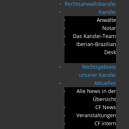
Rechtsanwaltskanzlei
Kanzlei
Anwälte
Notar
Das Kanzlei-Team
Iberian-Brazilian
Desk
Rechtsgebiete
unserer Kanzlei
Aktuelles
Alle News in der
Übersicht
CF News
Veranstaltungen
CF intern