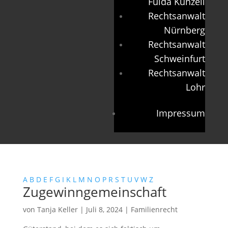
Fulda Künzell
Rechtsanwalt
Nürnberg
Rechtsanwalt
Schweinfurt
Rechtsanwalt
Lohr
Impressum
A
B
D
E
F
G
I
K
L
M
N
O
P
R
S
T
U
V
W
Z
Zugewinngemeinschaft
von
Tanja Keller
|
Juli 8, 2024
|
Familienrecht