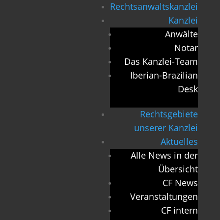
Rechtsanwaltskanzlei
Kanzlei
Anwälte
Notar
Das Kanzlei-Team
Iberian-Brazilian
Desk
Rechtsgebiete
unserer Kanzlei
Aktuelles
Alle News in der
Übersicht
CF News
Veranstaltungen
CF intern