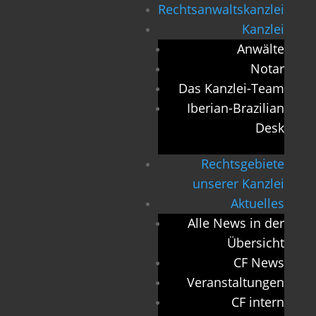
Rechtsanwaltskanzlei
Kanzlei
Anwälte
Notar
Das Kanzlei-Team
Iberian-Brazilian
Desk
Rechtsgebiete
unserer Kanzlei
Aktuelles
Alle News in der
Übersicht
CF News
Veranstaltungen
CF intern