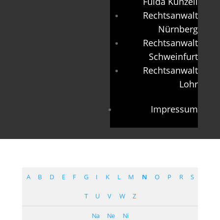
Fulda Künzell
Rechtsanwalt
Nürnberg
Rechtsanwalt
Schweinfurt
Rechtsanwalt
Lohr
Impressum
A
B
D
E
F
G
I
K
L
M
N
O
P
R
S
T
U
V
W
Z
Na
Ne
Ni