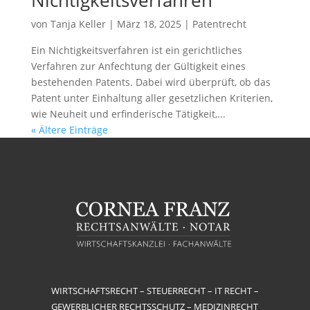
Nichtigkeitsverfahren
von
Tanja Keller
|
März 18, 2025
|
Patentrecht
Ein Nichtigkeitsverfahren ist ein gerichtliches
Verfahren zur Anfechtung der Gültigkeit eines
bestehenden Patents. Dabei wird überprüft, ob das
Patent unter Einhaltung aller gesetzlichen Kriterien,
wie Neuheit und erfinderische Tätigkeit,...
« Ältere Einträge
WIRTSCHAFTSRECHT – STEUERRECHT – IT RECHT –
GEWERBLICHER RECHTSSCHUTZ – MEDIZINRECHT