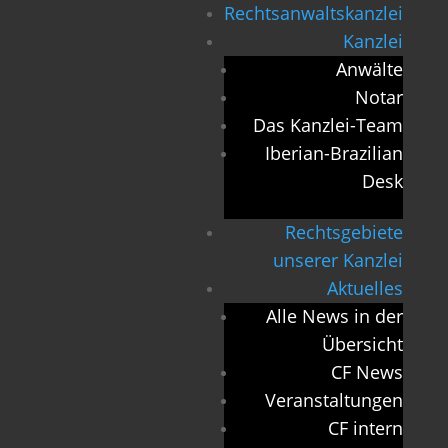
Rechtsanwaltskanzlei
Kanzlei
Anwälte
Notar
Das Kanzlei-Team
Iberian-Brazilian
Desk
Rechtsgebiete
unserer Kanzlei
Aktuelles
Alle News in der
Übersicht
CF News
Veranstaltungen
CF intern