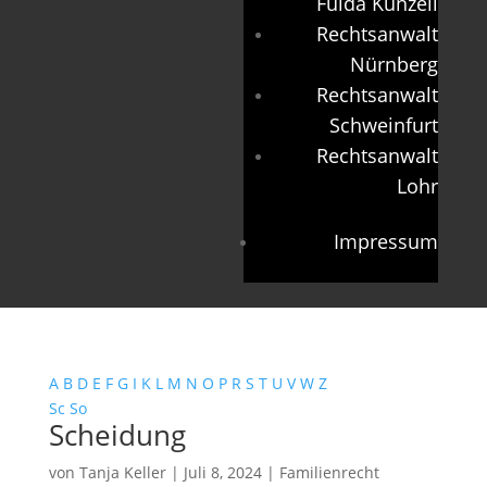
Fulda Künzell
Rechtsanwalt
Nürnberg
Rechtsanwalt
Schweinfurt
Rechtsanwalt
Lohr
Impressum
A
B
D
E
F
G
I
K
L
M
N
O
P
R
S
T
U
V
W
Z
Sc
So
Scheidung
von
Tanja Keller
|
Juli 8, 2024
|
Familienrecht