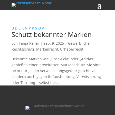
B
D
E
K
N
P
R
S
U
V
Schutz bekannter Marken
von
Tanja Keller
|
Sep. 9, 2025
|
Gewerblicher
Rechtsschutz
,
Markenrecht
,
Urheberrecht
Bekannte Marken wie „Coca-Cola“ oder „Adidas“
genießen einen erweiterten Markenschutz. Sie sind
nicht nur gegen Verwechslungsgefahr geschützt,
sondern auch gegen Rufausbeutung, Verwässerung
oder Tarnung – selbst bei...