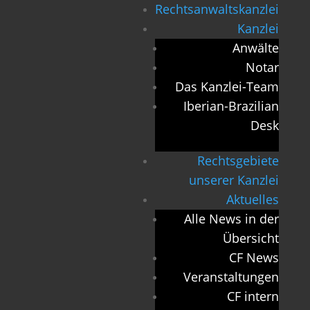
Rechtsanwaltskanzlei
Kanzlei
Anwälte
Notar
Das Kanzlei-Team
Iberian-Brazilian
Desk
Rechtsgebiete
unserer Kanzlei
Aktuelles
Alle News in der
Übersicht
CF News
Veranstaltungen
CF intern