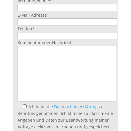
Vorname, Name
*
Bitte
E-Mail Adresse
*
lasse
dieses
Telefon
*
Feld
leer.
Kommentar oder Nachricht
Ich habe die
Datenschutzerklärung
zur
Kenntnis genommen. Ich stimme zu, dass meine
Angaben und Daten zur Beantwortung meiner
Anfrage elektronisch erhoben und gespeichert