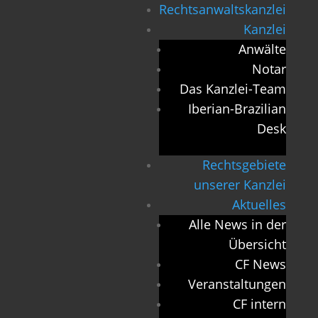
Rechtsanwaltskanzlei
Kanzlei
Anwälte
Notar
Das Kanzlei-Team
Iberian-Brazilian
Desk
Rechtsgebiete
unserer Kanzlei
Aktuelles
Alle News in der
Übersicht
CF News
Veranstaltungen
CF intern