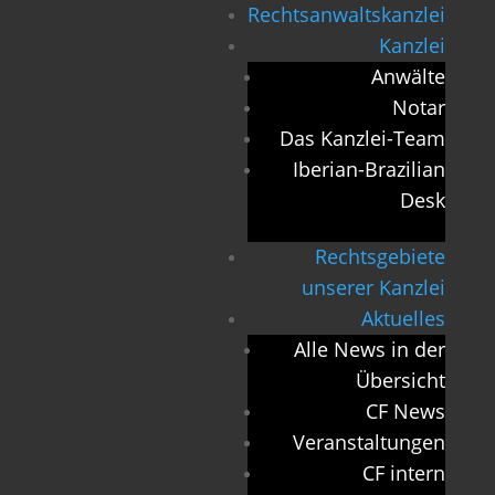
Rechtsanwaltskanzlei
Kanzlei
Anwälte
Notar
Das Kanzlei-Team
Iberian-Brazilian
Desk
Rechtsgebiete
unserer Kanzlei
Aktuelles
Alle News in der
Übersicht
CF News
Veranstaltungen
CF intern