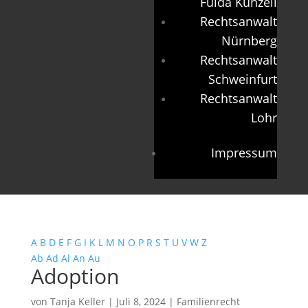
Fulda Künzell
Rechtsanwalt
Nürnberg
Rechtsanwalt
Schweinfurt
Rechtsanwalt
Lohr
Impressum
A
B
D
E
F
G
I
K
L
M
N
O
P
R
S
T
U
V
W
Z
Ab
Ad
Al
An
Au
Adoption
von
Tanja Keller
|
Juli 8, 2024
|
Familienrecht