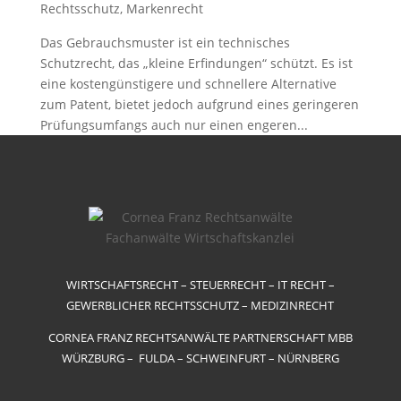
Rechtsschutz
,
Markenrecht
Das Gebrauchsmuster ist ein technisches
Schutzrecht, das „kleine Erfindungen“ schützt. Es ist
eine kostengünstigere und schnellere Alternative
zum Patent, bietet jedoch aufgrund eines geringeren
Prüfungsumfangs auch nur einen engeren...
WIRTSCHAFTSRECHT – STEUERRECHT – IT RECHT –
GEWERBLICHER RECHTSSCHUTZ – MEDIZINRECHT
CORNEA FRANZ RECHTSANWÄLTE PARTNERSCHAFT MBB
WÜRZBURG – FULDA – SCHWEINFURT – NÜRNBERG