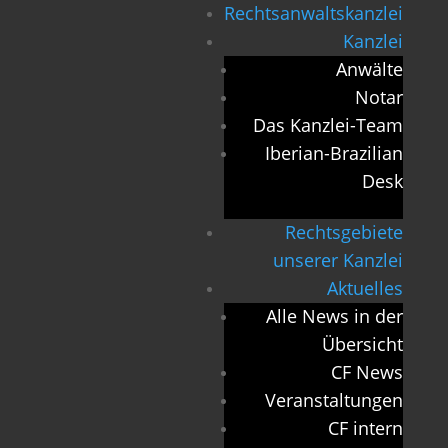
Rechtsanwaltskanzlei
Kanzlei
Anwälte
Notar
Das Kanzlei-Team
Iberian-Brazilian
Desk
Rechtsgebiete
unserer Kanzlei
Aktuelles
Alle News in der
Übersicht
CF News
Veranstaltungen
CF intern