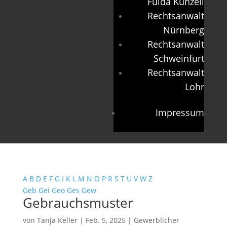
Fulda Künzell
Rechtsanwalt
Nürnberg
Rechtsanwalt
Schweinfurt
Rechtsanwalt
Lohr
Impressum
A
B
D
E
F
G
I
K
L
M
N
O
P
R
S
T
U
V
W
Z
Geb
Gei
Geo
Ges
Gew
Gebrauchsmuster
von
Tanja Keller
|
Feb. 5, 2025
|
Gewerblicher