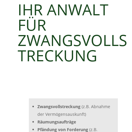
IHR ANWALT
FÜR
ZWANGSVOLLS
TRECKUNG
Zwangsvollstreckung
(z.B. Abnahme
der Vermögensauskunft)
Räumungsaufträge
Pfändung von Forderung
(z.B.