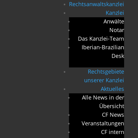
Rechtsanwaltskanzlei
Kanzlei
Anwälte
Notar
Das Kanzlei-Team
Iberian-Brazilian
Desk
Rechtsgebiete
unserer Kanzlei
Aktuelles
Alle News in der
Übersicht
CF News
Veranstaltungen
CF intern