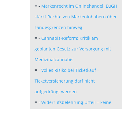
-
Markenrecht im Onlinehandel: EuGH
=
stärkt Rechte von Markeninhabern über
Landesgrenzen hinweg
-
Cannabis-Reform: Kritik am
=
geplanten Gesetz zur Versorgung mit
Medizinalcannabis
-
Volles Risiko bei Ticketkauf –
=
Ticketversicherung darf nicht
aufgedrängt werden
-
Widerrufsbelehrung Urteil – keine
=
Faxnummer erforderlich
-
Persönlichkeitsrecht vs.
=
Meinungsfreiheit: Was Influencer bei