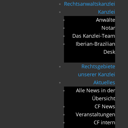
Rechtsanwaltskanzlei
Kanzlei
Anwälte
Notar
Das Kanzlei-Team
Iberian-Brazilian
Desk
Rechtsgebiete
unserer Kanzlei
Aktuelles
Alle News in der
Übersicht
CF News
Veranstaltungen
CF intern